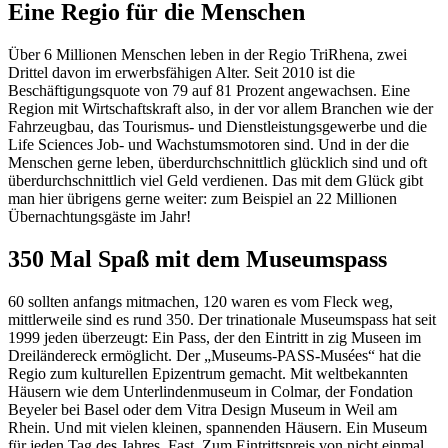
Eine Regio für die Menschen
Über 6 Millionen Menschen leben in der Regio TriRhena, zwei
Drittel davon im erwerbsfähigen Alter. Seit 2010 ist die
Beschäftigungsquote von 79 auf 81 Prozent angewachsen. Eine
Region mit Wirtschaftskraft also, in der vor allem Branchen wie der
Fahrzeugbau, das Tourismus- und Dienstleistungsgewerbe und die
Life Sciences Job- und Wachstumsmotoren sind. Und in der die
Menschen gerne leben, überdurchschnittlich glücklich sind und oft
überdurchschnittlich viel Geld verdienen. Das mit dem Glück gibt
man hier übrigens gerne weiter: zum Beispiel an 22 Millionen
Übernachtungsgäste im Jahr!
350 Mal Spaß mit dem Museumspass
60 sollten anfangs mitmachen, 120 waren es vom Fleck weg,
mittlerweile sind es rund 350. Der trinationale Museumspass hat seit
1999 jeden überzeugt: Ein Pass, der den Eintritt in zig Museen im
Dreiländereck ermöglicht. Der „Museums-PASS-Musées“ hat die
Regio zum kulturellen Epizentrum gemacht. Mit weltbekannten
Häusern wie dem Unterlindenmuseum in Colmar, der Fondation
Beyeler bei Basel oder dem Vitra Design Museum in Weil am
Rhein. Und mit vielen kleinen, spannenden Häusern. Ein Museum
für jeden Tag des Jahres. Fast. Zum Eintrittspreis von nicht einmal